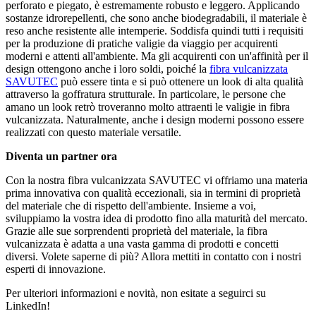
perforato e piegato, è estremamente robusto e leggero. Applicando
sostanze idrorepellenti, che sono anche biodegradabili, il materiale è
reso anche resistente alle intemperie. Soddisfa quindi tutti i requisiti
per la produzione di pratiche valigie da viaggio per acquirenti
moderni e attenti all'ambiente. Ma gli acquirenti con un'affinità per il
design ottengono anche i loro soldi, poiché la
fibra vulcanizzata
SAVUTEC
può essere tinta e si può ottenere un look di alta qualità
attraverso la goffratura strutturale. In particolare, le persone che
amano un look retrò troveranno molto attraenti le valigie in fibra
vulcanizzata. Naturalmente, anche i design moderni possono essere
realizzati con questo materiale versatile.
Diventa un partner ora
Con la nostra fibra vulcanizzata SAVUTEC vi offriamo una materia
prima innovativa con qualità eccezionali, sia in termini di proprietà
del materiale che di rispetto dell'ambiente. Insieme a voi,
sviluppiamo la vostra idea di prodotto fino alla maturità del mercato.
Grazie alle sue sorprendenti proprietà del materiale, la fibra
vulcanizzata è adatta a una vasta gamma di prodotti e concetti
diversi. Volete saperne di più? Allora mettiti in contatto con i nostri
esperti di innovazione.
Per ulteriori informazioni e novità, non esitate a seguirci su
LinkedIn!