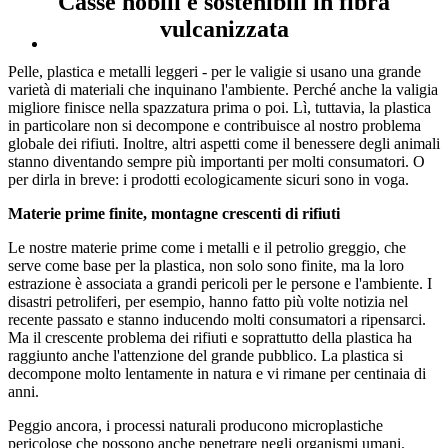
Casse nobili e sostenibili in fibra
vulcanizzata
Pelle, plastica e metalli leggeri - per le valigie si usano una grande
varietà di materiali che inquinano l'ambiente. Perché anche la valigia
migliore finisce nella spazzatura prima o poi. Lì, tuttavia, la plastica
in particolare non si decompone e contribuisce al nostro problema
globale dei rifiuti. Inoltre, altri aspetti come il benessere degli animali
stanno diventando sempre più importanti per molti consumatori. O
per dirla in breve: i prodotti ecologicamente sicuri sono in voga.
Materie prime finite, montagne crescenti di rifiuti
Le nostre materie prime come i metalli e il petrolio greggio, che
serve come base per la plastica, non solo sono finite, ma la loro
estrazione è associata a grandi pericoli per le persone e l'ambiente. I
disastri petroliferi, per esempio, hanno fatto più volte notizia nel
recente passato e stanno inducendo molti consumatori a ripensarci.
Ma il crescente problema dei rifiuti e soprattutto della plastica ha
raggiunto anche l'attenzione del grande pubblico. La plastica si
decompone molto lentamente in natura e vi rimane per centinaia di
anni.
Peggio ancora, i processi naturali producono microplastiche
pericolose che possono anche penetrare negli organismi umani.