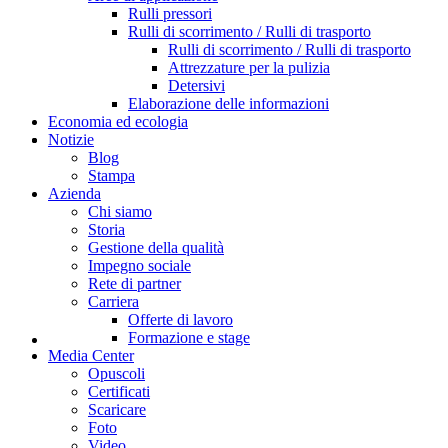
Rulli pressori
Rulli di scorrimento / Rulli di trasporto
Rulli di scorrimento / Rulli di trasporto
Attrezzature per la pulizia
Detersivi
Elaborazione delle informazioni
Economia ed ecologia
Notizie
Blog
Stampa
Azienda
Chi siamo
Storia
Gestione della qualità
Impegno sociale
Rete di partner
Carriera
Offerte di lavoro
Formazione e stage
Media Center
Opuscoli
Certificati
Scaricare
Foto
Video