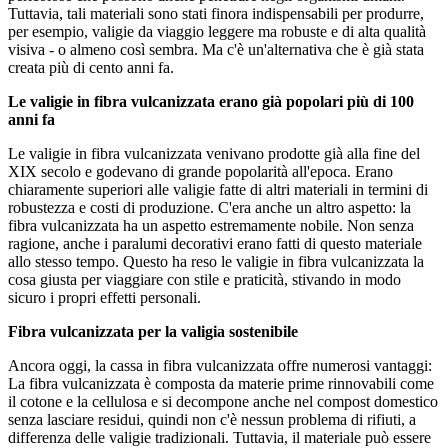
Tuttavia, tali materiali sono stati finora indispensabili per produrre,
per esempio, valigie da viaggio leggere ma robuste e di alta qualità
visiva - o almeno così sembra. Ma c'è un'alternativa che è già stata
creata più di cento anni fa.
Le valigie in fibra vulcanizzata erano già popolari più di 100
anni fa
Le valigie in fibra vulcanizzata venivano prodotte già alla fine del
XIX secolo e godevano di grande popolarità all'epoca. Erano
chiaramente superiori alle valigie fatte di altri materiali in termini di
robustezza e costi di produzione. C'era anche un altro aspetto: la
fibra vulcanizzata ha un aspetto estremamente nobile. Non senza
ragione, anche i paralumi decorativi erano fatti di questo materiale
allo stesso tempo. Questo ha reso le valigie in fibra vulcanizzata la
cosa giusta per viaggiare con stile e praticità, stivando in modo
sicuro i propri effetti personali.
Fibra vulcanizzata per la valigia sostenibile
Ancora oggi, la cassa in fibra vulcanizzata offre numerosi vantaggi:
La fibra vulcanizzata è composta da materie prime rinnovabili come
il cotone e la cellulosa e si decompone anche nel compost domestico
senza lasciare residui, quindi non c'è nessun problema di rifiuti, a
differenza delle valigie tradizionali. Tuttavia, il materiale può essere