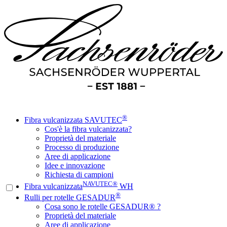
®
Fibra vulcanizzata SAVUTEC
Cos'è la fibra vulcanizzata?
Proprietà del materiale
Processo di produzione
Aree di applicazione
Idee e innovazione
Richiesta di campioni
NAVUTEC®
Fibra vulcanizzata
WH
®
Rulli per rotelle GESADUR
Cosa sono le rotelle GESADUR® ?
Proprietà del materiale
Aree di applicazione