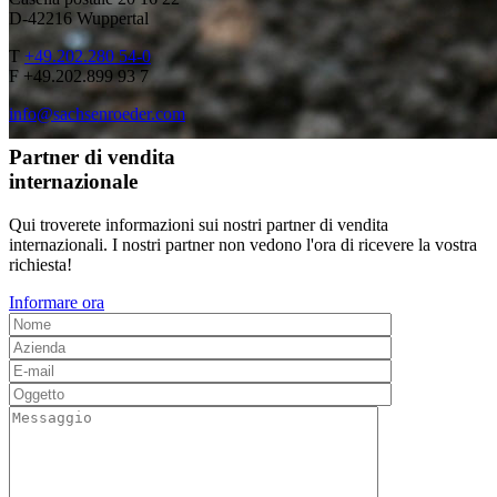
D-42216 Wuppertal
T
+49.202.280 54-0
F +49.202.899 93 7
info@sachsenroeder.com
Partner di vendita
internazionale
Qui troverete informazioni sui nostri partner di vendita
internazionali. I nostri partner non vedono l'ora di ricevere la vostra
richiesta!
Informare ora
00:00
00:00
|
00:50