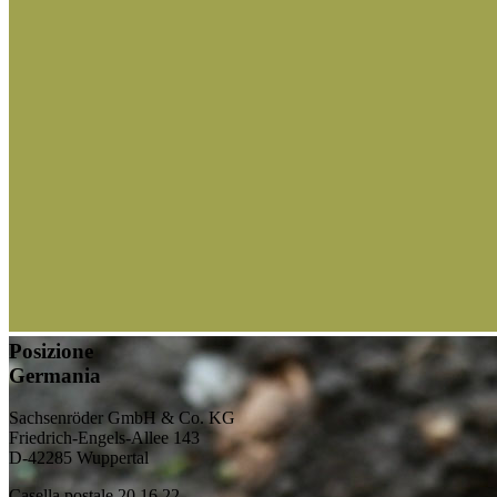
sperimentali in quattro Länder, con il sostegno dell’Agenzia
specializzata per le materie prime rinnovabili (FNR). A ciò si è
aggiunto un finanziamento da parte del Ministero federale
dell’alimentazione e dell’agricoltura (BMEL,
2219NR423
).
In questo contesto è stato sviluppato appositamente per le guaine di
crescita un ulteriore rivestimento privo di sostanze nocive. Questo
protegge la guaina dalle più svariate condizioni atmosferiche ed è
anch’esso biodegradabile senza lasciare residui.
Contatto
Iniziate subito la vostra richiesta
Posizione
Germania
Sachsenröder GmbH & Co. KG
Friedrich-Engels-Allee 143
D-42285 Wuppertal
Casella postale 20 16 22