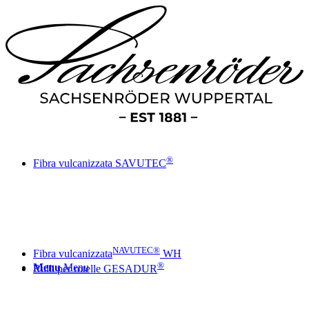
®
Fibra vulcanizzata SAVUTEC
NAVUTEC®
Fibra vulcanizzata
WH
®
Menu
Menu
Rulli per rotelle GESADUR