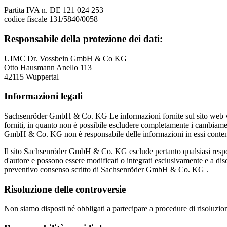
Partita IVA n. DE 121 024 253
codice fiscale 131/5840/0058
Responsabile della protezione dei dati:
UIMC Dr. Vossbein GmbH & Co KG
Otto Hausmann Anello 113
42115 Wuppertal
Informazioni legali
Sachsenröder GmbH & Co. KG Le informazioni fornite sul sito web veng
forniti, in quanto non è possibile escludere completamente i cambiament
GmbH & Co. KG non è responsabile delle informazioni in essi contenute
Il sito Sachsenröder GmbH & Co. KG esclude pertanto qualsiasi respon
d'autore e possono essere modificati o integrati esclusivamente e a d
preventivo consenso scritto di Sachsenröder GmbH & Co. KG .
Risoluzione delle controversie
Non siamo disposti né obbligati a partecipare a procedure di risoluzio