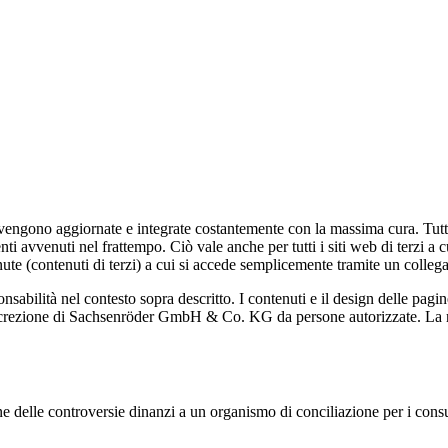
ono aggiornate e integrate costantemente con la massima cura. Tuttavia
i avvenuti nel frattempo. Ciò vale anche per tutti i siti web di terzi a 
 (contenuti di terzi) a cui si accede semplicemente tramite un collega
sabilità nel contesto sopra descritto. I contenuti e il design delle pa
iscrezione di Sachsenröder GmbH & Co. KG da persone autorizzate. La rip
ne delle controversie dinanzi a un organismo di conciliazione per i cons