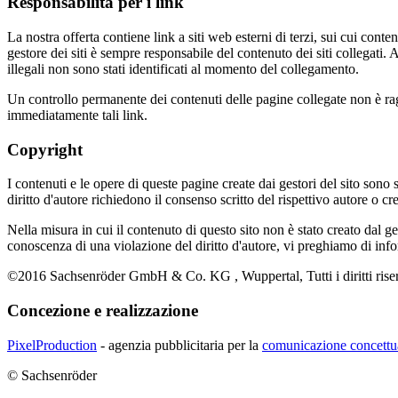
Responsabilità per i link
La nostra offerta contiene link a siti web esterni di terzi, sui cui con
gestore dei siti è sempre responsabile del contenuto dei siti collegati.
illegali non sono stati identificati al momento del collegamento.
Un controllo permanente dei contenuti delle pagine collegate non è r
immediatamente tali link.
Copyright
I contenuti e le opere di queste pagine create dai gestori del sito sono so
diritto d'autore richiedono il consenso scritto del rispettivo autore o 
Nella misura in cui il contenuto di questo sito non è stato creato dal gest
conoscenza di una violazione del diritto d'autore, vi preghiamo di i
©2016 Sachsenröder GmbH & Co. KG , Wuppertal, Tutti i diritti riser
Concezione e realizzazione
PixelProduction
- agenzia pubblicitaria per la
comunicazione concettu
© Sachsenröder