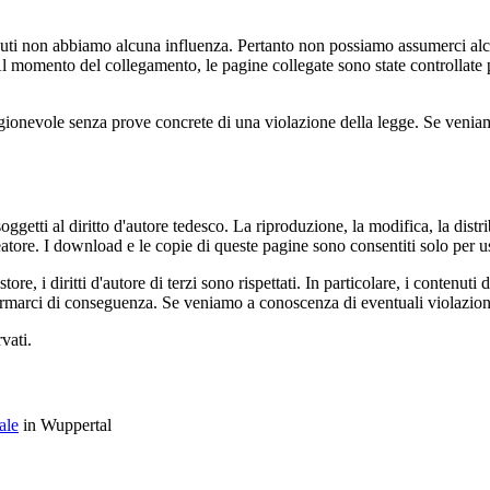
tenuti non abbiamo alcuna influenza. Pertanto non possiamo assumerci alcun
 Al momento del collegamento, le pagine collegate sono state controllate pe
agionevole senza prove concrete di una violazione della legge. Se veni
ggetti al diritto d'autore tedesco. La riproduzione, la modifica, la distrib
creatore. I download e le copie di queste pagine sono consentiti solo per
ore, i diritti d'autore di terzi sono rispettati. In particolare, i contenuti 
nformarci di conseguenza. Se veniamo a conoscenza di eventuali violazio
vati.
ale
in Wuppertal