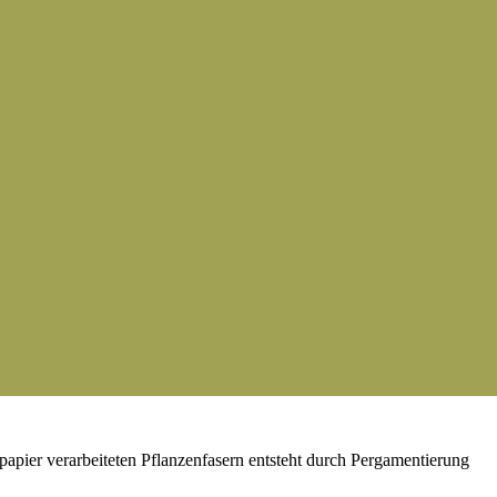
om/wp-content/uploads/sachsenroeder_logo_mit_claim.svg
pixel-
eine vollständig natürliche Kunststoffalternative auf Basis von
oeder_logo_mit_claim.svg
pixel-admin
2022-08-09 14:31:00
2024-07-
pier verarbeiteten Pflanzenfasern entsteht durch Pergamentierung