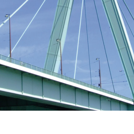
N
and.