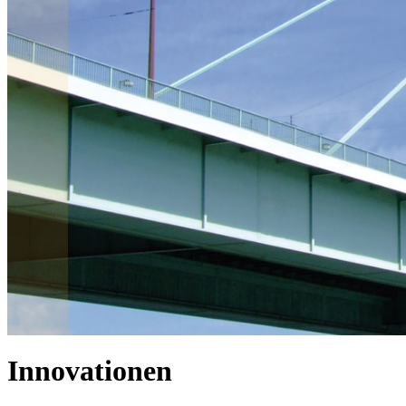
LAUFROLLE
®
GESADUR
Halten extremen Druck st
MEHR ERFAHREN
Innovationen