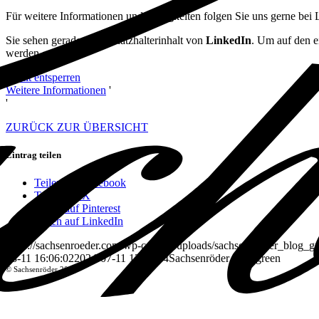
Für weitere Informationen und Neuigkeiten folgen Sie uns gerne bei 
Sie sehen gerade einen Platzhalterinhalt von
LinkedIn
. Um auf den ei
werden.
Inhalt entsperren
Weitere Informationen
'
'
ZURÜCK ZUR ÜBERSICHT
Eintrag teilen
Teilen auf Facebook
Teilen auf X
Teilen auf Pinterest
Teilen auf LinkedIn
https://sachsenroeder.com/wp-content/uploads/sachsenroeder_blog_gr
03-11 16:06:02
2024-07-11 13:16:44
Sachsenröder goes green
© Sachsenröder 2024