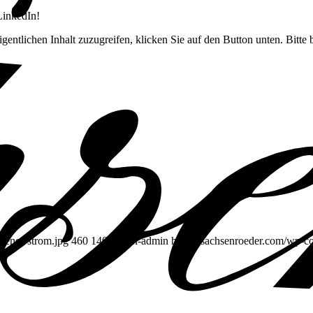
LinkedIn!
gentlichen Inhalt zuzugreifen, klicken Sie auf den Button unten. Bitte
uener-strom.jpg
460
1400
pixel-admin
https://sachsenroeder.com/wp-c