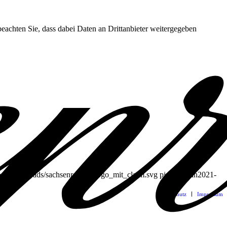
 beachten Sie, dass dabei Daten an Drittanbieter weitergegeben
ontent/uploads/sachsenroeder_logo_mit_claim.svg
pixel-admin
2021-
Datenschutz
Impressum