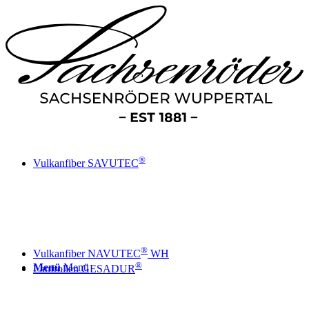
®
Vulkanfiber SAVUTEC
®
Vulkanfiber NAVUTEC
WH
®
Menü
Menü
Laufrollen GESADUR