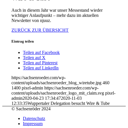
Auch in diesem Jahr war unser Messestand wieder
wichtiger Anlaufpunkt – mehr dazu im aktuellen
Newsletter von njuuz.
ZURÜCK ZUR ÜBERSICHT
Eintrag teilen
Teilen auf Facebook
Teilen auf X
Teilen auf Pinterest
Teilen auf LinkedIn
https://sachsenroeder.com/wp-
content/uploads/sachsenroeder_blog_wiretube.jpg
460
1400
pixel-admin
https://sachsenroeder.com/wp-
content/uploads/sachsenroeder_logo_mit_claim.svg
pixel-
admin
2020-04-23 17:34:47
2020-11-03
12:33:35
Wuppertaler Delegation besucht Wire & Tube
© Sachsenröder 2024
Datenschutz
Impressum