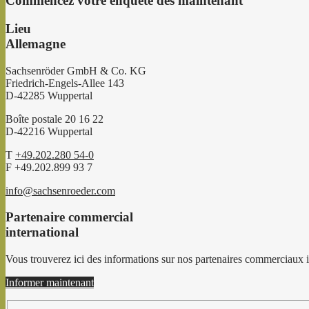
Commencez votre enquête dès maintenant
Lieu
Allemagne
Sachsenröder GmbH & Co. KG
Friedrich-Engels-Allee 143
D-42285 Wuppertal
Boîte postale 20 16 22
D-42216 Wuppertal
T
+49.202.280 54-0
F +49.202.899 93 7
info@sachsenroeder.com
Partenaire commercial
international
Vous trouverez ici des informations sur nos partenaires commerciaux 
Informer maintenant