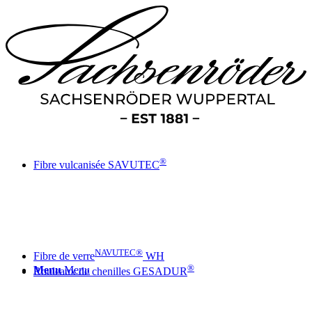
®
Fibre vulcanisée SAVUTEC
NAVUTEC®
Fibre de verre
WH
®
Menu
Menu
Rouleaux de chenilles GESADUR