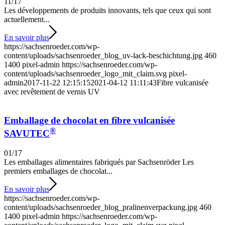
11/17
Les développements de produits innovants, tels que ceux qui sont
actuellement...
En savoir plus
https://sachsenroeder.com/wp-
content/uploads/sachsenroeder_blog_uv-lack-beschichtung.jpg
460
1400
pixel-admin
https://sachsenroeder.com/wp-
content/uploads/sachsenroeder_logo_mit_claim.svg
pixel-
admin
2017-11-22 12:15:15
2021-04-12 11:11:43
Fibre vulcanisée
avec revêtement de vernis UV
Emballage de chocolat en fibre vulcanisée
®
SAVUTEC
01/17
Les emballages alimentaires fabriqués par Sachsenröder Les
premiers emballages de chocolat...
En savoir plus
https://sachsenroeder.com/wp-
content/uploads/sachsenroeder_blog_pralinenverpackung.jpg
460
1400
pixel-admin
https://sachsenroeder.com/wp-