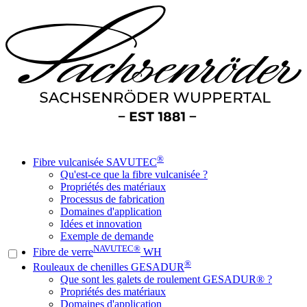
®
Fibre vulcanisée SAVUTEC
Qu'est-ce que la fibre vulcanisée ?
Propriétés des matériaux
Processus de fabrication
Domaines d'application
Idées et innovation
Exemple de demande
NAVUTEC®
Fibre de verre
WH
®
Rouleaux de chenilles GESADUR
Que sont les galets de roulement GESADUR® ?
Propriétés des matériaux
Domaines d'application