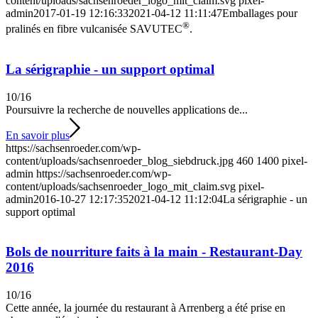
content/uploads/sachsenroeder_logo_mit_claim.svg
pixel-
admin
2017-01-19 12:16:33
2021-04-12 11:11:47
Emballages pour
®
pralinés en fibre vulcanisée SAVUTEC
.
La sérigraphie - un support optimal
10/16
Poursuivre la recherche de nouvelles applications de...
En savoir plus
https://sachsenroeder.com/wp-
content/uploads/sachsenroeder_blog_siebdruck.jpg
460
1400
pixel-
admin
https://sachsenroeder.com/wp-
content/uploads/sachsenroeder_logo_mit_claim.svg
pixel-
admin
2016-10-27 12:17:35
2021-04-12 11:12:04
La sérigraphie - un
support optimal
Bols de nourriture faits à la main - Restaurant-Day
2016
10/16
Cette année, la journée du restaurant à Arrenberg a été prise en