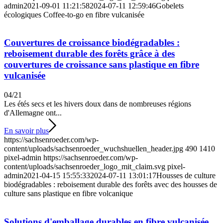
admin
2021-09-01 11:21:58
2024-07-11 12:59:46
Gobelets
écologiques Coffee-to-go en fibre vulcanisée
Couvertures de croissance biodégradables :
reboisement durable des forêts grâce à des
couvertures de croissance sans plastique en fibre
vulcanisée
04/21
Les étés secs et les hivers doux dans de nombreuses régions
d'Allemagne ont...
En savoir plus
https://sachsenroeder.com/wp-
content/uploads/sachsenroeder_wuchshuellen_header.jpg
490
1410
pixel-admin
https://sachsenroeder.com/wp-
content/uploads/sachsenroeder_logo_mit_claim.svg
pixel-
admin
2021-04-15 15:55:33
2024-07-11 13:01:17
Housses de culture
biodégradables : reboisement durable des forêts avec des housses de
culture sans plastique en fibre volcanique
Solutions d'emballage durables en fibre vulcanisée