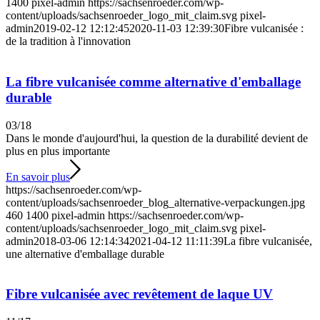
1400
pixel-admin
https://sachsenroeder.com/wp-
content/uploads/sachsenroeder_logo_mit_claim.svg
pixel-
admin
2019-02-12 12:12:45
2020-11-03 12:39:30
Fibre vulcanisée :
de la tradition à l'innovation
La fibre vulcanisée comme alternative d'emballage
durable
03/18
Dans le monde d'aujourd'hui, la question de la durabilité devient de
plus en plus importante
En savoir plus
https://sachsenroeder.com/wp-
content/uploads/sachsenroeder_blog_alternative-verpackungen.jpg
460
1400
pixel-admin
https://sachsenroeder.com/wp-
content/uploads/sachsenroeder_logo_mit_claim.svg
pixel-
admin
2018-03-06 12:14:34
2021-04-12 11:11:39
La fibre vulcanisée,
une alternative d'emballage durable
Fibre vulcanisée avec revêtement de laque UV