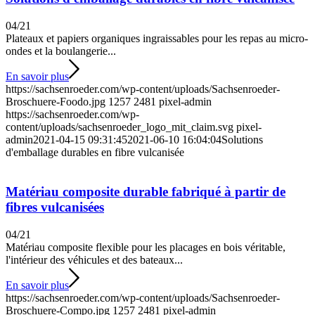
04/21
Plateaux et papiers organiques ingraissables pour les repas au micro-
ondes et la boulangerie...
En savoir plus
https://sachsenroeder.com/wp-content/uploads/Sachsenroeder-
Broschuere-Foodo.jpg
1257
2481
pixel-admin
https://sachsenroeder.com/wp-
content/uploads/sachsenroeder_logo_mit_claim.svg
pixel-
admin
2021-04-15 09:31:45
2021-06-10 16:04:04
Solutions
d'emballage durables en fibre vulcanisée
Matériau composite durable fabriqué à partir de
fibres vulcanisées
04/21
Matériau composite flexible pour les placages en bois véritable,
l'intérieur des véhicules et des bateaux...
En savoir plus
https://sachsenroeder.com/wp-content/uploads/Sachsenroeder-
Broschuere-Compo.jpg
1257
2481
pixel-admin