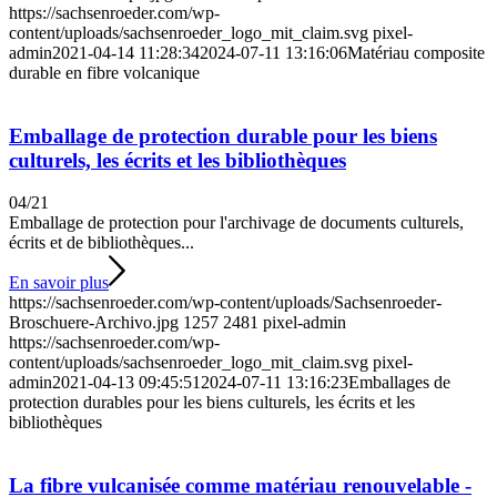
https://sachsenroeder.com/wp-
content/uploads/sachsenroeder_logo_mit_claim.svg
pixel-
admin
2021-04-14 11:28:34
2024-07-11 13:16:06
Matériau composite
durable en fibre volcanique
Emballage de protection durable pour les biens
culturels, les écrits et les bibliothèques
04/21
Emballage de protection pour l'archivage de documents culturels,
écrits et de bibliothèques...
En savoir plus
https://sachsenroeder.com/wp-content/uploads/Sachsenroeder-
Broschuere-Archivo.jpg
1257
2481
pixel-admin
https://sachsenroeder.com/wp-
content/uploads/sachsenroeder_logo_mit_claim.svg
pixel-
admin
2021-04-13 09:45:51
2024-07-11 13:16:23
Emballages de
protection durables pour les biens culturels, les écrits et les
bibliothèques
La fibre vulcanisée comme matériau renouvelable -