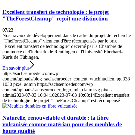
Excellent transfert de technologie : le projet
"TheForestCleanup" reçoit une distinction
07/23
Nos travaux de développement dans le cadre du projet de recherche
"TheForestCleanup" viennent d'être récompensés par le prix
"Excellent transfert de technologie" décerné par la Chambre de
commerce et d'industrie de Reutlingen et l'Université Eberhard-
Karls de Tübingen.
En savoir plus
https://sachsenroeder.com/wp-
content/uploads/blog_sachsenroeder_content_wuchhuellen.jpg
338
1030
pixel-admin
https://sachsenroeder.com/wp-
content/uploads/sachsenroeder_logo_mit_claim.svg
pixel-
admin
2023-07-03 10:04:10
2023-07-03 10:08:14
Excellent transfert
de technologie : le projet "TheForestCleanup" est récompensé
Naturelle, renouvelable et durable : la fibre
vulcanisée comme matériau pour des meubles de
haute qualité