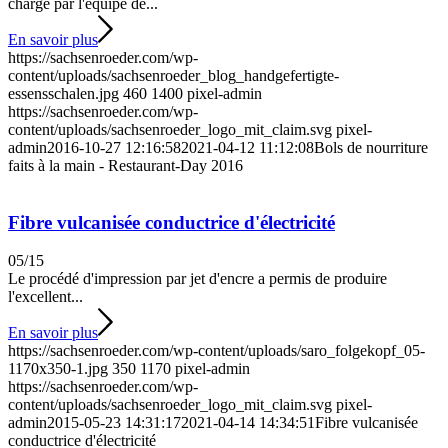
charge par l'équipe de...
En savoir plus
https://sachsenroeder.com/wp-
content/uploads/sachsenroeder_blog_handgefertigte-
essensschalen.jpg
460
1400
pixel-admin
https://sachsenroeder.com/wp-
content/uploads/sachsenroeder_logo_mit_claim.svg
pixel-
admin
2016-10-27 12:16:58
2021-04-12 11:12:08
Bols de nourriture
faits à la main - Restaurant-Day 2016
Fibre vulcanisée conductrice d'électricité
05/15
Le procédé d'impression par jet d'encre a permis de produire
l'excellent...
En savoir plus
https://sachsenroeder.com/wp-content/uploads/saro_folgekopf_05-
1170x350-1.jpg
350
1170
pixel-admin
https://sachsenroeder.com/wp-
content/uploads/sachsenroeder_logo_mit_claim.svg
pixel-
admin
2015-05-23 14:31:17
2021-04-14 14:34:51
Fibre vulcanisée
conductrice d'électricité