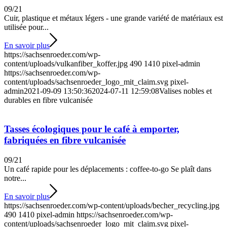
09/21
Cuir, plastique et métaux légers - une grande variété de matériaux est
utilisée pour...
En savoir plus
https://sachsenroeder.com/wp-
content/uploads/vulkanfiber_koffer.jpg
490
1410
pixel-admin
https://sachsenroeder.com/wp-
content/uploads/sachsenroeder_logo_mit_claim.svg
pixel-
admin
2021-09-09 13:50:36
2024-07-11 12:59:08
Valises nobles et
durables en fibre vulcanisée
Tasses écologiques pour le café à emporter,
fabriquées en fibre vulcanisée
09/21
Un café rapide pour les déplacements : coffee-to-go Se plaît dans
notre...
En savoir plus
https://sachsenroeder.com/wp-content/uploads/becher_recycling.jpg
490
1410
pixel-admin
https://sachsenroeder.com/wp-
content/uploads/sachsenroeder_logo_mit_claim.svg
pixel-