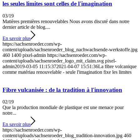
les seules limites sont celles de l'imagination
03/19
Matières premières renouvelables Nous avons discuté dans notre
dernier article de blog....
En savoir plus
https://sachsenroeder.com/wp-
content/uploads/sachsenroeder_blog_nachwachsende-werkstoffe.jpg
460
1400
pixel-admin
https://sachsenroeder.com/wp-
content/uploads/sachsenroeder_logo_mit_claim.svg
pixel-
admin
2019-03-05 11:15:37
2021-04-07 15:51:36
La fibre volcanique
comme matériau renouvelable - seule l'imagination fixe les limites
Fibre vulcanisée : de la tradition à l'innovation
02/19
Que la production mondiale de plastique est une menace pour
notre...
En savoir plus
https://sachsenroeder.com/wp-
content/uploads/sachsenroeder_blog_tradition-innovation.jpg
460