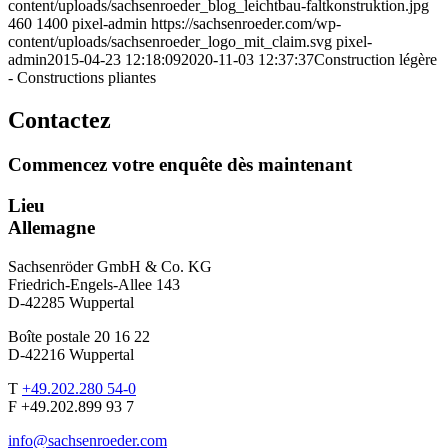
content/uploads/sachsenroeder_blog_leichtbau-faltkonstruktion.jpg
460
1400
pixel-admin
https://sachsenroeder.com/wp-
content/uploads/sachsenroeder_logo_mit_claim.svg
pixel-
admin
2015-04-23 12:18:09
2020-11-03 12:37:37
Construction légère
- Constructions pliantes
Contactez
Commencez votre enquête dès maintenant
Lieu
Allemagne
Sachsenröder GmbH & Co. KG
Friedrich-Engels-Allee 143
D-42285 Wuppertal
Boîte postale 20 16 22
D-42216 Wuppertal
T
+49.202.280 54-0
F +49.202.899 93 7
info@sachsenroeder.com