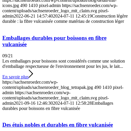
https://sachsenroeder.com/wp-content/uploads/blog-detail-mit-
icons.jpg
490
1410
pixel-admin
https://sachsenroeder.com/wp-
content/uploads/sachsenroeder_logo_mit_claim.svg
pixel-
admin
2022-06-21 14:57:40
2024-07-11 12:45:19
Construction légère
durable : la fibre vulcanisée comme matériau de construction léger
Emballages durables pour boissons en fibre
vulcanisée
09/21
Les emballages pour boissons sont considérés comme une solution
d'emballage respectueuse de l'environnement pour les jus, le lait...
En savoir plus
https://sachsenroeder.com/wp-
content/uploads/sachsenroeder_blog_tetrapak.jpg
490
1410
pixel-
admin
https://sachsenroeder.com/wp-
content/uploads/sachsenroeder_logo_mit_claim.svg
pixel-
admin
2021-09-16 12:46:30
2024-07-11 12:58:28
Emballages
durables pour boissons en fibre vulcanisée
Des étuis nobles et durables en fibre vulcanisée