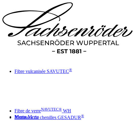
®
Fibre vulcanisée SAVUTEC
NAVUTEC®
Fibre de verre
WH
®
Menu
Menu
Rouleaux de chenilles GESADUR